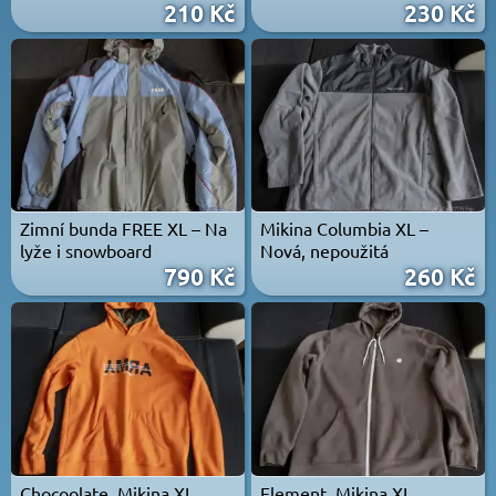
210 Kč
230 Kč
Zimní bunda FREE XL – Na
Mikina Columbia XL –
lyže i snowboard
Nová, nepoužitá
790 Kč
260 Kč
Chocoolate, Mikina XL
Element, Mikina XL