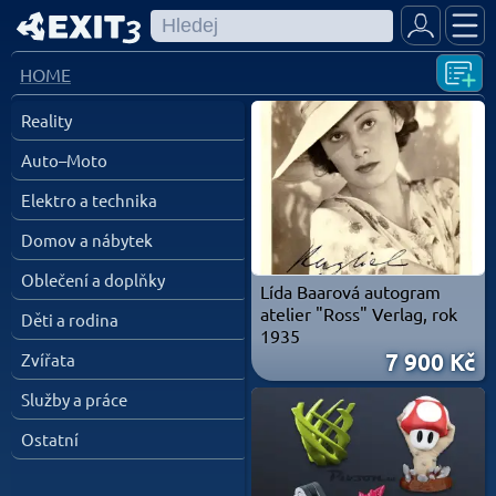
HOME
Reality
Auto–Moto
Elektro a technika
Domov a nábytek
Oblečení a doplňky
Lída Baarová autogram
atelier "Ross" Verlag, rok
Děti a rodina
1935
7 900 Kč
Zvířata
Služby a práce
Ostatní