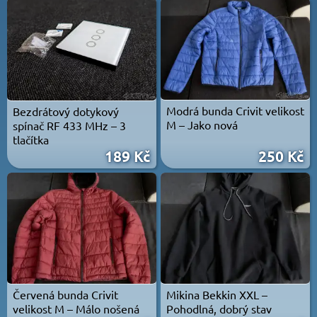
Modrá bunda Crivit velikost
Bezdrátový dotykový
M – Jako nová
spínač RF 433 MHz – 3
tlačítka
189 Kč
250 Kč
Červená bunda Crivit
Mikina Bekkin XXL –
velikost M – Málo nošená
Pohodlná, dobrý stav