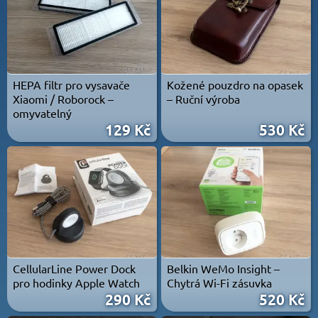
HEPA filtr pro vysavače
Kožené pouzdro na opasek
Xiaomi / Roborock –
– Ruční výroba
omyvatelný
129 Kč
530 Kč
CellularLine Power Dock
Belkin WeMo Insight –
pro hodinky Apple Watch
Chytrá Wi-Fi zásuvka
290 Kč
520 Kč