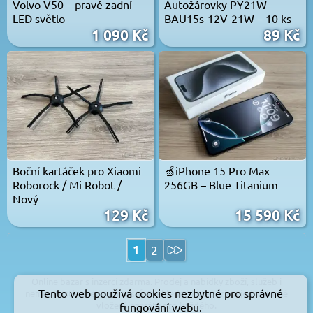
Volvo V50 – pravé zadní
Autožárovky PY21W-
LED světlo
BAU15s-12V-21W – 10 ks
1 090 Kč
89 Kč
Boční kartáček pro Xiaomi
🍏iPhone 15 Pro Max
Roborock / Mi Robot /
256GB – Blue Titanium
Nový
129 Kč
15 590 Kč
1
2
Online bazar s inzercí zdarma. Prodej a nabídky zboží, služeb i
Tento web používá cookies nezbytné pro správné
nemovitostí na jednom místě. Přehledné kategorie a jednoduché
vložení inzerátu pro každého.
fungování webu.