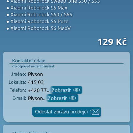
● Xiaomi Roborock Sweep One S50 / S55
● Xiaomi Roborock S5 Max
● Xiaomi Roborock S60 / S65
● Xiaomi Roborock S6 Pure
● Xiaomi Roborock S6 MaxV
129 Kč
Kontaktní údaje
Pro odpověď na tento inzerát.
Pivson
Jméno:
415 03
Lokalita:
+420 77..
..Zobrazit
Telefon:
Pivson..
..Zobrazit
E-mail:
Odeslat zprávu prodejci