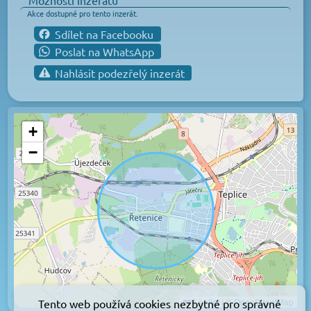
Možnosti inzerátu
Akce dostupné pro tento inzerát.
Sdílet na Facebooku
Poslat na WhatsApp
Nahlásit podezřelý inzerát
+
−
Leaflet
|
©
OpenStreetMap
Tento web používá cookies nezbytné pro správné