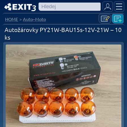
HOME
>
Auto–Moto
Autožárovky PY21W-BAU15s-12V-21W – 10
ks