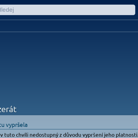
zerát
tu vypršela
 v tuto chvíli nedostupný z důvodu vypršení jeho platnosti