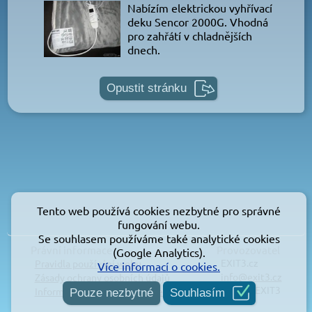
Nabízím elektrickou vyhřívací
deku Sencor 2000G. Vhodná
pro zahřátí v chladnějších
dnech.
Opustit stránku
Tento web používá cookies nezbytné pro správné
fungování webu.
Se souhlasem používáme také analytické cookies
Právní informace
Provozovatel
(Google Analytics).
EXIT3.cz
Pravidla používání webu
Více informací o cookies.
info@exit3.cz
Zásady ochrany osobních údajů
© 2026 EXIT3
Informace o používání cookies
Pouze nezbytné
Souhlasím