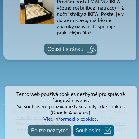
Prodám postel MALM z IKEA
včetně roštu (bez matrace) + 2
noční stolky z IKEA. Postel je v
dobrém stavu, má běžné
známky užívání. Disponuje
praktickým úlož…
Opustit stránku
Tento web používá cookies nezbytné pro správné
fungování webu.
Se souhlasem používáme také analytické cookies
Právní informace
Provozovatel
(Google Analytics).
EXIT3.cz
Pravidla používání webu
Více informací o cookies.
info@exit3.cz
Zásady ochrany osobních údajů
© 2026 EXIT3
Informace o používání cookies
Pouze nezbytné
Souhlasím