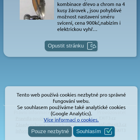
kombinace dřevo a chrom na 4
kusy žárovek , jsou pohyblivé
možnost nastavení směru
svícení, cena 900kč,nabízím i
elektrickou vyhř…
Opustit stránku
Tento web používá cookies nezbytné pro správné
fungování webu.
Se souhlasem používáme také analytické cookies
Právní informace
Provozovatel
(Google Analytics).
EXIT3.cz
Pravidla používání webu
Více informací o cookies.
info@exit3.cz
Zásady ochrany osobních údajů
© 2026 EXIT3
Informace o používání cookies
Pouze nezbytné
Souhlasím